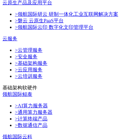
云原生产品及应用平台
>领航国际研云 研制一体化工业互联网解决方案
>磐云 云原生PaaS平台
>领航国际云印 数字化文印管理平台
云服务
>云管理服务
>安全服务
>基础架构服务
>云应用服务
>云培训服务
基础架构软硬件
领航国际鲲泰
>AI算力服务器
>通用算力服务器
>计算终端产品
>数据通信产品
领航国际云科