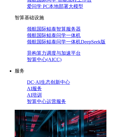
爱问学 PC本地部署大模型
智算基础设施
领航国际鲲泰智算服务器
领航国际鲲泰问学一体机
领航国际鲲泰问学一体机DeepSeek版
异构算力调度与加速平台
智算中心(AICC)
服务
DC·AI生态创新中心
AI服务
AI培训
智算中心运营服务