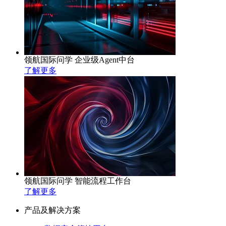
领航国际问学 企业级Agent中台
了解更多
领航国际问学 智能流程工作台
了解更多
产品及解决方案