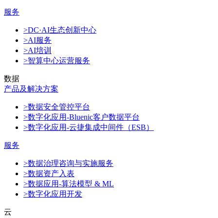
服务
>DC·AI生态创新中心
>AI服务
>AI培训
>智算中心运营服务
数据
产品及解决方案
>数据安全管控平台
>数字化应用-Bluenic客户数据平台
>数字化应用-云捷集成中间件（ESB）
服务
>数据治理咨询与实施服务
>数据资产入表
>数据应用-算法模型 & ML
>数字化应用开发
云