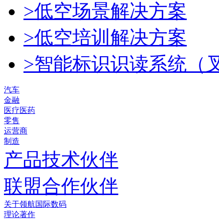
>低空场景解决方案
>低空培训解决方案
>智能标识识读系统（
汽车
金融
医疗医药
零售
运营商
制造
产品技术伙伴
联盟合作伙伴
关于领航国际数码
理论著作