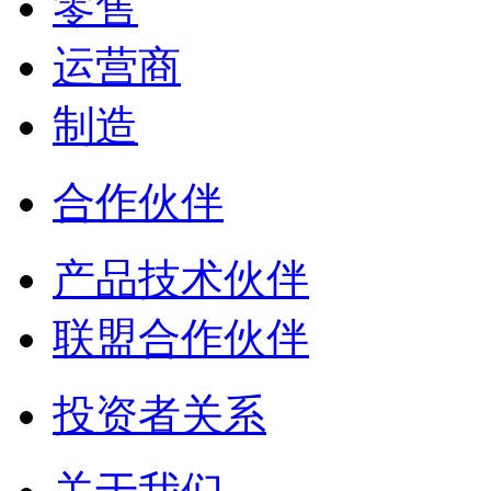
零售
运营商
制造
合作伙伴
产品技术伙伴
联盟合作伙伴
投资者关系