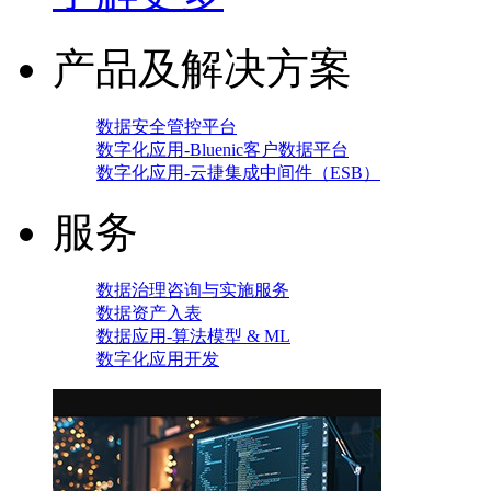
产品及解决方案
数据安全管控平台
数字化应用-Bluenic客户数据平台
数字化应用-云捷集成中间件（ESB）
服务
数据治理咨询与实施服务
数据资产入表
数据应用-算法模型 & ML
数字化应用开发