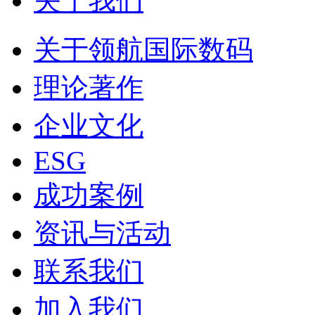
关于我们
关于领航国际数码
理论著作
企业文化
ESG
成功案例
资讯与活动
联系我们
加入我们