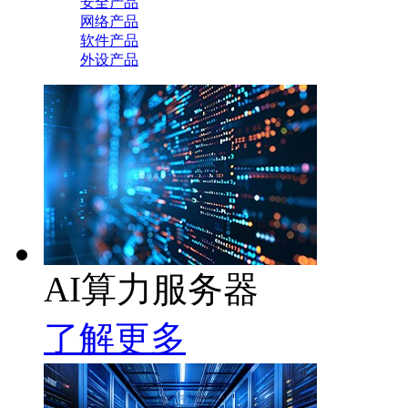
安全产品
网络产品
软件产品
外设产品
AI算力服务器
了解更多