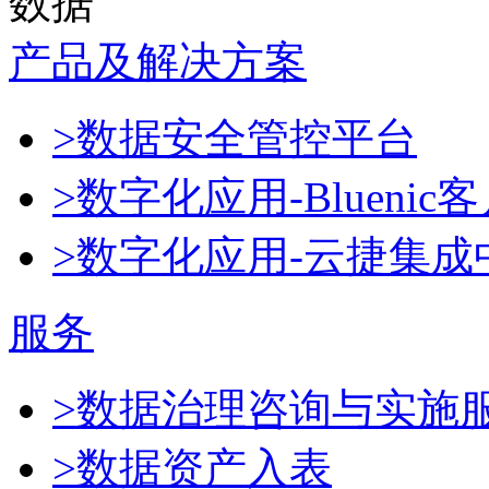
数据
产品及解决方案
>数据安全管控平台
>数字化应用-Blueni
>数字化应用-云捷集成
服务
>数据治理咨询与实施
>数据资产入表