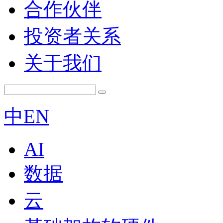
合作伙伴
投资者关系
关于我们
中
EN
AI
数据
云